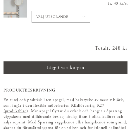
495 kr
fr.
Nuvarand
30 kr
/
st
VÄLJ UTFÖRANDE
Totalt
:
Pris
248 kr
:
248 kr
Lägg i varukorgen
PRODUKTBESKRIVNING
En rund och praktisk liten spegel, med bakstycke av massiv björk,
som ingår i den flexibla möbelserien
Klädförvaring K27
(produktblad)
. Minispegel flyttar du enkelt och hänger i Sparring
väggskena med tillhörande beslag. Beslag finns i olika kulörer och
säljs separat. Med Sparring väggskenor eller hängskenor som grund,
skapar du förutsättningarna för en stilren och funktionell hallmöbel