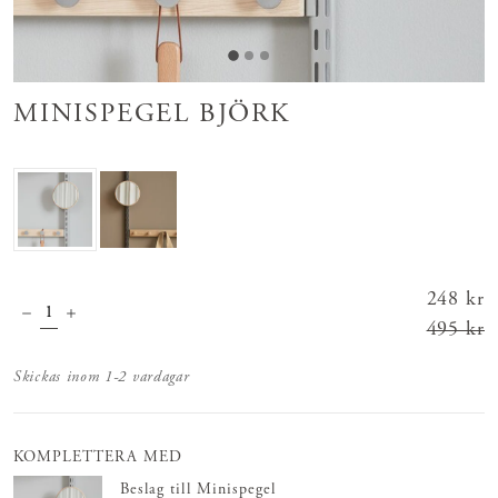
MINISPEGEL BJÖRK
Nuvar
248 kr
ande
495 kr
pris
:
Skickas inom 1-2 vardagar
248 kr
Tidiga
re
KOMPLETTERA MED
pris
:
Beslag till Minispegel