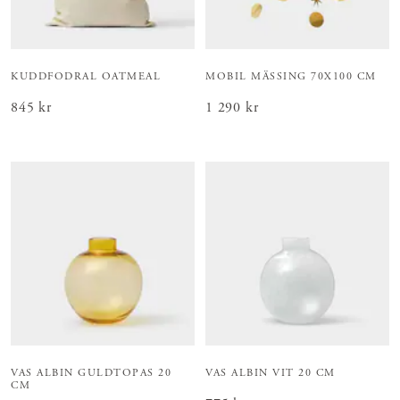
KUDDFODRAL OATMEAL
MOBIL MÄSSING 70X100 CM
Pris
845 kr
:
845 kr
Pris
1 290 kr
:
1 290 kr
VAS ALBIN GULDTOPAS 20
VAS ALBIN VIT 20 CM
CM