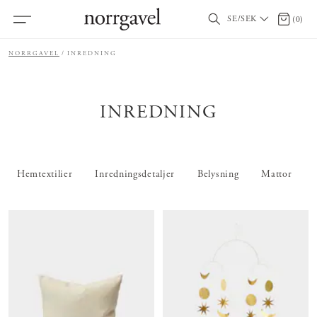
SE/SEK
0 artikl
(
0
)
NORRGAVEL
INREDNING
INREDNING
Hemtextilier
Inredningsdetaljer
Belysning
Mattor