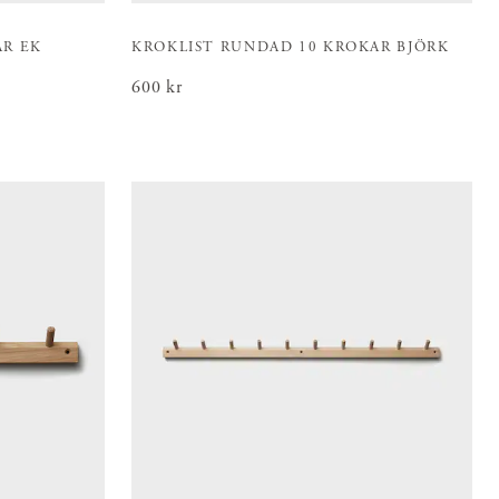
AR EK
KROKLIST RUNDAD 10 KROKAR BJÖRK
Pris
600 kr
:
600 kr