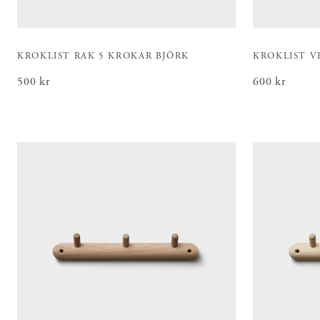
KROKLIST RAK 5 KROKAR BJÖRK
KROKLIST V
Pris
500 kr
:
500 kr
Pris
600 kr
:
600 kr