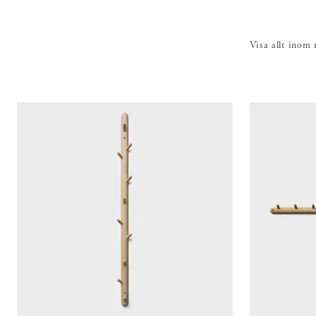
leksake
ha pla
inbyg
Visa allt inom
behagli
Att 
långs
rummet 
möbelku