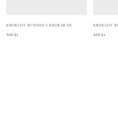
KROKLIST RUNDAD 3 KROKAR EK
KROKLIST R
Pris
500 kr
:
500 kr
Pris
400 kr
:
400 kr