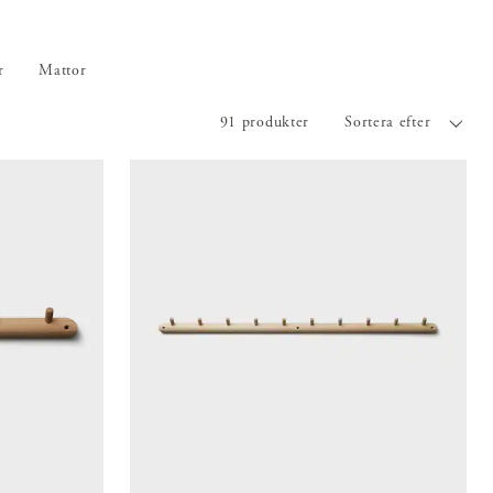
amtidigt
tem med
atta i
r
Mattor
faktorn,
91 produkter
Sortera efter
 både
r hela
rrgavels
igen tål