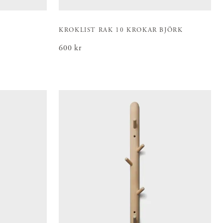
K
KROKLIST RAK 10 KROKAR BJÖRK
Pris
600 kr
:
600 kr