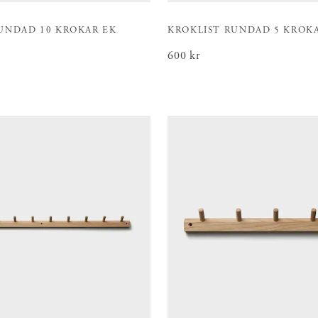
UNDAD 10 KROKAR EK
KROKLIST RUNDAD 5 KROK
Pris
600 kr
:
600 kr