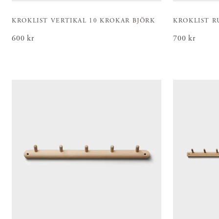
KROKLIST VERTIKAL 10 KROKAR BJÖRK
KROKLIST R
Pris
600 kr
:
600 kr
Pris
700 kr
:
700 kr