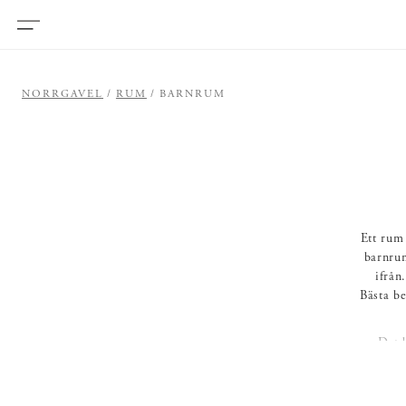
NORRGAVEL
RUM
BARNRUM
Ett rum
barnrum
ifrån
Bästa be
Det 
förvari
en byr
plats. E