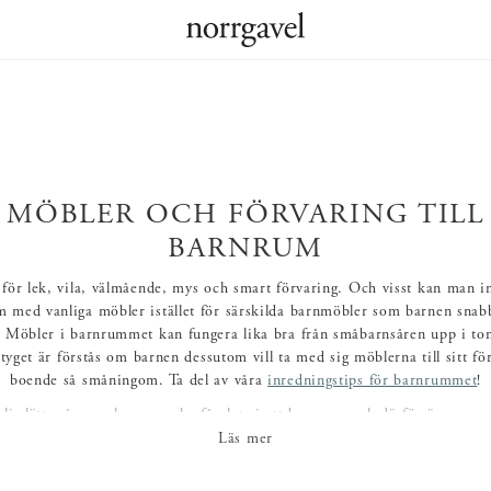
MÖBLER OCH FÖRVARING TILL
BARNRUM
 för lek, vila, välmående, mys och smart förvaring. Och visst kan man in
 med vanliga möbler istället för särskilda barnmöbler som barnen snab
. Möbler i barnrummet kan fungera lika bra från småbarnsåren upp i to
tyget är förstås om barnen dessutom vill ta med sig möblerna till sitt fö
boende så småningom. Ta del av våra
inredningstips för barnrummet
!
blir lätt många saker som ska få plats i ett barnrum och därför är genom
ng en klok investering. Allt från kroklister och krokar till rymliga klädsk
Läs mer
å med många lådor. Och en bokhylla där alla böcker, pyssel och tecknin
n rejäl garderob i barnrummet gör det enklare att hålla ordning bland k