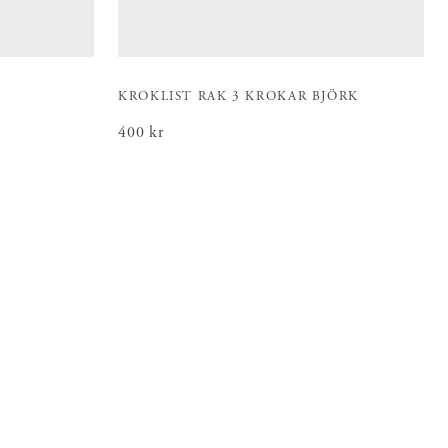
K
KROKLIST RAK 3 KROKAR BJÖRK
Pris
400 kr
:
400 kr