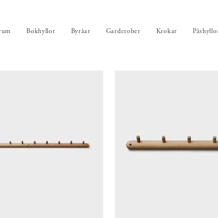
r. Komplettera med en förvaringsbänk där man kan sitta och läsa och s
ts för alla mjukdjur eller samlingen med dinosaurier. Hyllor och hyllsys
gd plats för skrivbord bjuder flexibla Sparring hyllsystem på. En mjuk m
 rum
Bokhyllor
Byråar
Garderober
Krokar
Påshyllo
g och smutsavvisande ull och gardiner av linne mjukar upp och ökar mys
tillsammans med funktionell och fin belysning.
välja inredning med rena och sunda naturmaterial till barnrummet känns
iktigt och vackert. Barn brukar gilla färg; testa att måla en fondvägg elle
med äggoljetempera. Välj en pigg eller vilsam kulör som passar med No
lörer. Inred sinnrikt med hantverksmässigt tillverkade möbler som verkl
att levas med – från barndom, vidare till nästa generation.