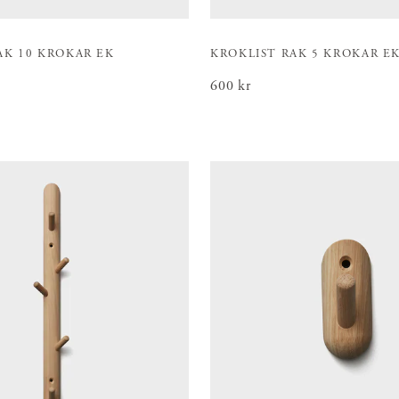
AK 10 KROKAR EK
KROKLIST RAK 5 KROKAR E
Pris
600 kr
:
600 kr