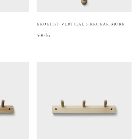
KROKLIST VERTIKAL 5 KROKAR BJÖRK
Pris
500 kr
:
500 kr