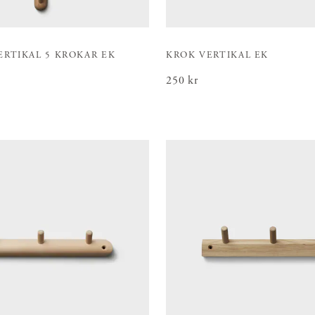
ERTIKAL 5 KROKAR EK
KROK VERTIKAL EK
Pris
250 kr
:
250 kr