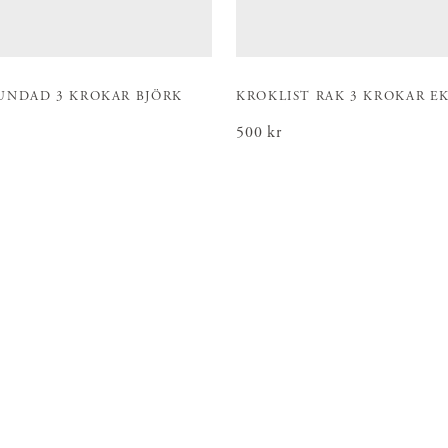
UNDAD 3 KROKAR BJÖRK
KROKLIST RAK 3 KROKAR E
Pris
500 kr
:
500 kr