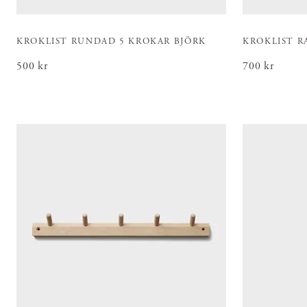
KROKLIST RUNDAD 5 KROKAR BJÖRK
KROKLIST R
Pris
500 kr
:
500 kr
Pris
700 kr
:
700 kr