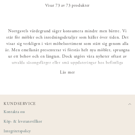
Visar
73
av
73
produkter
Norrgavels värdegrund säger konsumera mindre men bättre. Vi
står för möbler och inredningsdetaljer som håller över tiden. Det
visar sig verkligen i vårt möbelsortiment som stått sig genom alla
år. Men emellanåt presenterar vi förstås helt nya möbler, sprungna
ur ett behov och en längtan. Dock utgörs våra nyheter oftast av
utvalda säsongsfärger eller små uppdateringar hos befintliga
favoriter – såsom förbättrad placering av soffspiralerna,
Läs mer
linnekollektion i en tillfällig färg eller Länstol i ny lackkulör...
Vi strävar alltid efter tidlöshet, men samtidigt finns såklart en
motsatt längtan efter förändring och förnyelse. Norrgavel har alltid
försökt att hantera båda dessa sidor på sitt sätt. Medvetet och
KUNDSERVICE
hållbart.
Kontakta oss
Köp- & leveransvillkor
Integritetspolicy