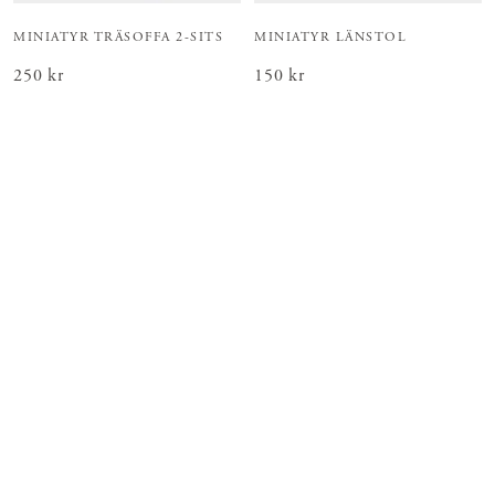
MINIATYR TRÄSOFFA 2-SITS
MINIATYR LÄNSTOL
Pris
250 kr
:
250 kr
Pris
150 kr
:
150 kr