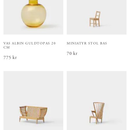
VAS ALBIN GULDTOPAS 20
MINIATYR STOL BAS
CM
Pris
70 kr
:
70 kr
Pris
775 kr
:
775 kr