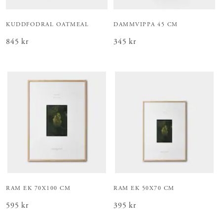
KUDDFODRAL OATMEAL
DAMMVIPPA 45 CM
Pris
845 kr
:
845 kr
Pris
345 kr
:
345 kr
RAM EK 70X100 CM
RAM EK 50X70 CM
Pris
595 kr
:
595 kr
Pris
395 kr
:
395 kr