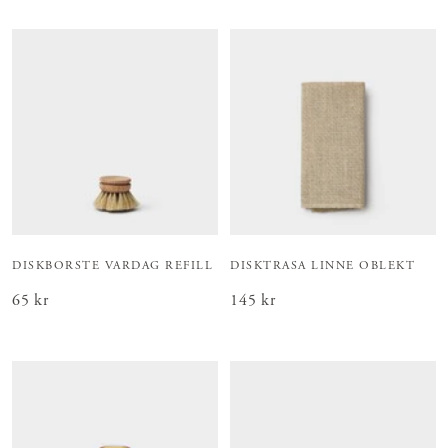
DISKBORSTE VARDAG REFILL
DISKTRASA LINNE OBLEKT
Pris
65 kr
:
65 kr
Pris
145 kr
:
145 kr